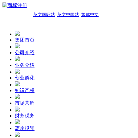
英文国际站
英文中国站
繁体中文
集团首页
公司介绍
业务介绍
创业孵化
知识产权
市场营销
财务税务
离岸投资