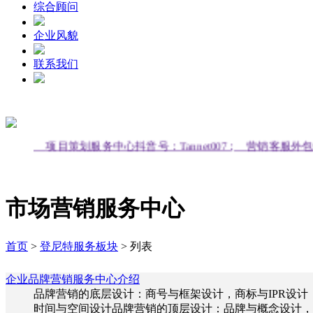
综合顾问
企业风貌
联系我们
hcv；
项目策划服务中心抖音号：Tannet007；
营销客服外包中心
市场营销服务中心
首页
>
登尼特服务板块
>
列表
企业品牌营销服务中心介绍
品牌营销的底层设计：商号与框架设计，商标与IPR设
时间与空间设计品牌营销的顶层设计：品牌与概念设计，