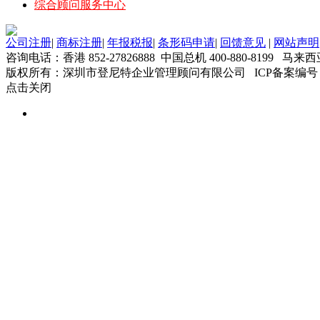
综合顾问服务中心
公司注册
|
商标注册
|
年报税报
|
条形码申请
|
回馈意见
|
网站声明
咨询电话：香港 852-27826888 中国总机 400-880-8199 马来西
版权所有：深圳市登尼特企业管理顾问有限公司 ICP备案编号
点击关闭